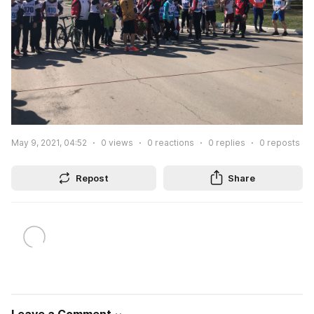
May 9, 2021, 04:52
0
views
0
reactions
0
replies
0
reposts
Repost
Share