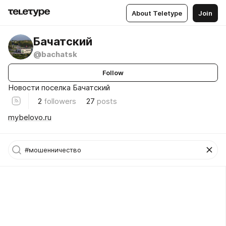
About Teletype
Join
Бачатский
@bachatsk
Follow
Новости поселка Бачатский
2
followers
27
posts
mybelovo.ru